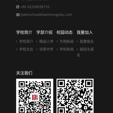
+86 02258038733
tjwmschool@weimingedu.com
学校简介
学部介绍
校园动态
我要加入
学校简介
精品小学
为明新闻
我要报名
学校文化
优质中学
学校新闻
插班生报
名
关注我们