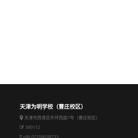
天津为明学校（曹庄校区）
天津市西青区外环西路7号（曹庄校区）
300112
+86 02258038733