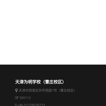
天津为明学校（曹庄校区）
天津市西青区外环西路7号（曹庄校区）
300112
+86 02258038733