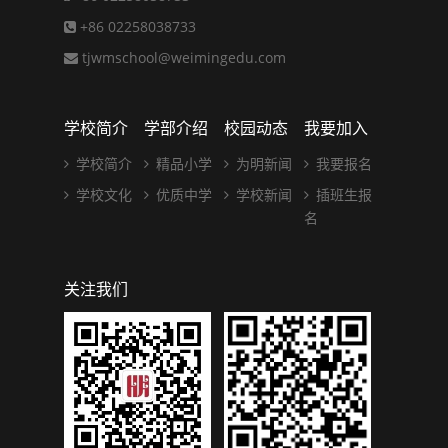
+86 02258038733
tjwmschool@weimingedu.com
学校简介
学部介绍
校园动态
我要加入
学校简介
精品小学
为明新闻
我要报名
学校文化
优质中学
学校新闻
插班生报
名
关注我们