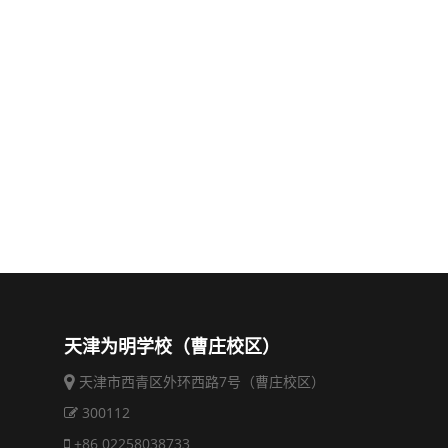
天津为明学校（曹庄校区）
天津市西青区外环西路7号（曹庄校区）
300112
+86 02258038733