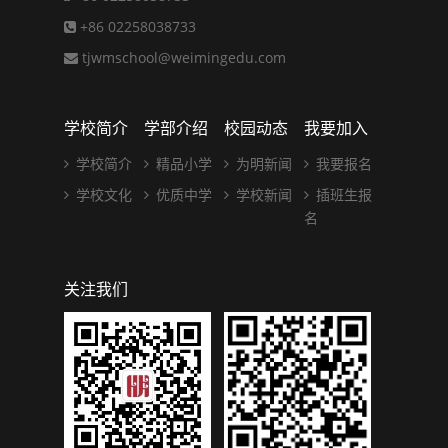
+86 02258038733
tjwmschool@weimingedu.com
学校简介
学部介绍
校园动态
我要加入
学校简介
精品小学
为明新闻
我要报名
学校文化
优质中学
学校新闻
插班生报
名
关注我们