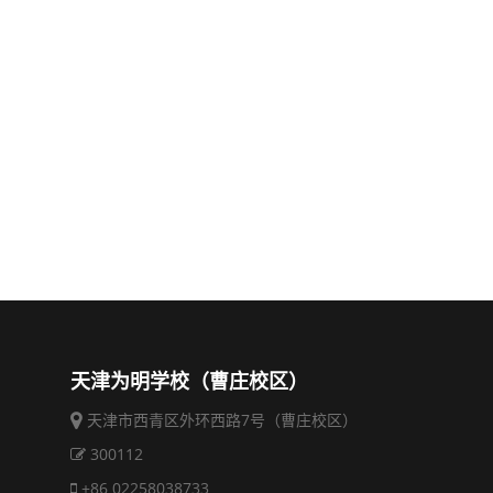
天津为明学校（曹庄校区）
天津市西青区外环西路7号（曹庄校区）
300112
+86 02258038733