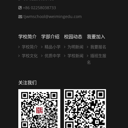
+86 02258038733
tjwmschool@weimingedu.com
学校简介
学部介绍
校园动态
我要加入
学校简介
精品小学
为明新闻
我要报名
学校文化
优质中学
学校新闻
插班生报
名
关注我们