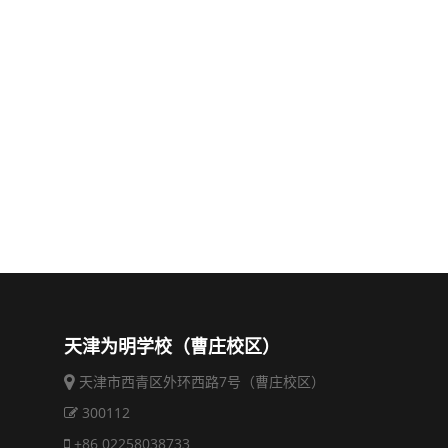
天津为明学校（曹庄校区）
天津市西青区外环西路7号（曹庄校区）
300112
+86 02258038733