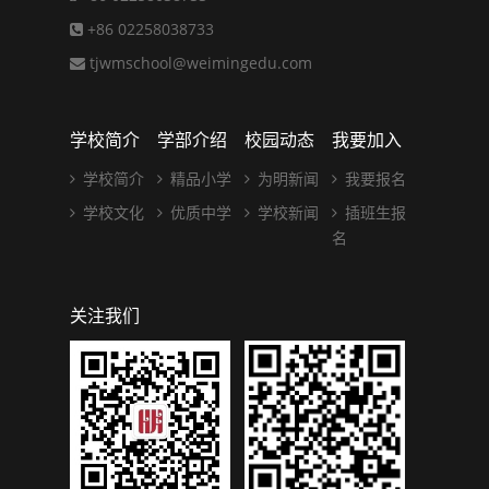
+86 02258038733
tjwmschool@weimingedu.com
学校简介
学部介绍
校园动态
我要加入
学校简介
精品小学
为明新闻
我要报名
学校文化
优质中学
学校新闻
插班生报
名
关注我们