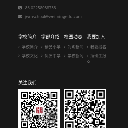
+86 02258038733
tjwmschool@weimingedu.com
学校简介
学部介绍
校园动态
我要加入
学校简介
精品小学
为明新闻
我要报名
学校文化
优质中学
学校新闻
插班生报
名
关注我们