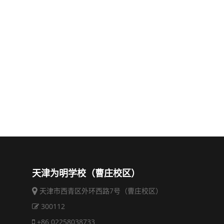
天津为明学校（曹庄校区）
天津市西青区外环西路7号（曹庄校区）
300112
+86 02258038733