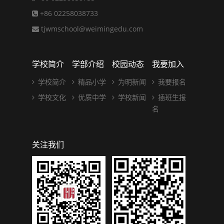
+86 02258038733
tjwmschool@weimingedu.com
学校简介
学部介绍
校园动态
我要加入
学校简介
精品小学
为明新闻
我要报名
学校文化
优质中学
学校新闻
插班生报
名
关注我们