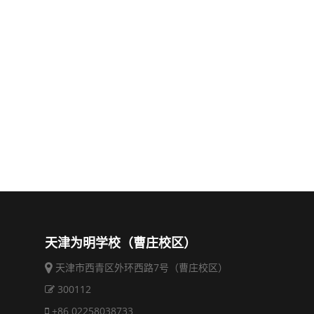
天津为明学校（曹庄校区）
天津市西青区外环西路7号（曹庄校区）
300112
+86 02258038733