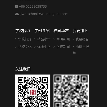
+86 02258038733
tjwmschool@weimingedu.com
学校简介
学部介绍
校园动态
我要加入
学校简介
精品小学
为明新闻
我要报名
学校文化
优质中学
学校新闻
插班生报
名
关注我们