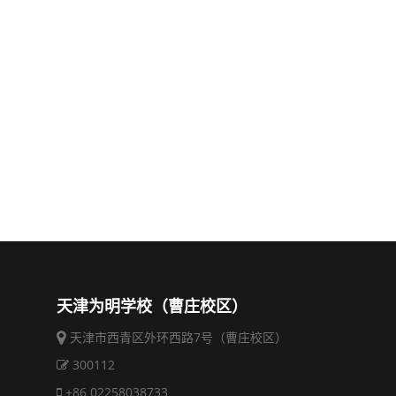
天津为明学校（曹庄校区）
天津市西青区外环西路7号（曹庄校区）
300112
+86 02258038733