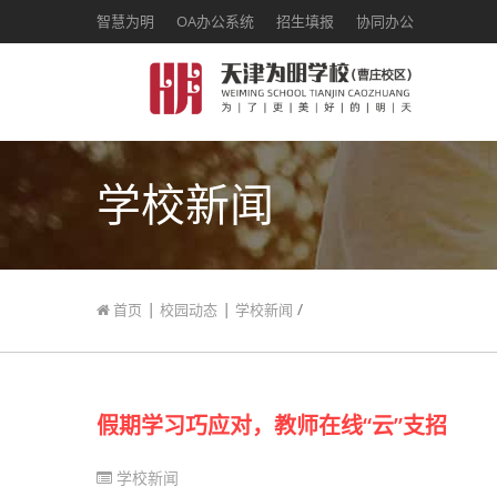
智慧为明
OA办公系统
招生填报
协同办公
学校新闻
|
|
/
首页
校园动态
学校新闻
假期学习巧应对，教师在线“云”支招
学校新闻