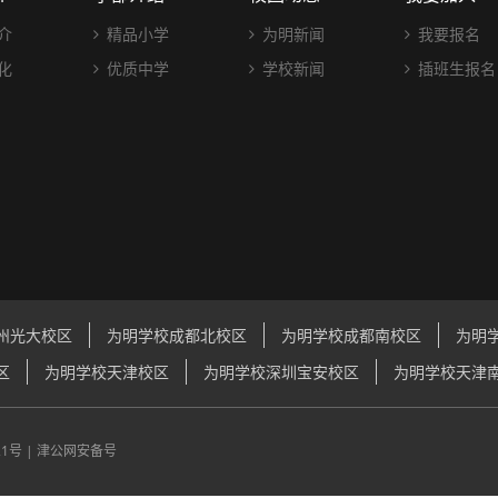
介
精品小学
为明新闻
我要报名
化
优质中学
学校新闻
插班生报名
州光大校区
为明学校成都北校区
为明学校成都南校区
为明
区
为明学校天津校区
为明学校深圳宝安校区
为明学校天津
21号
|
津公网安备号