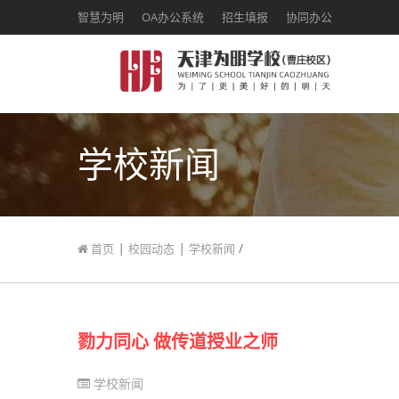
智慧为明
OA办公系统
招生填报
协同办公
学校新闻
|
|
/
首页
校园动态
学校新闻
勠力同心 做传道授业之师
学校新闻