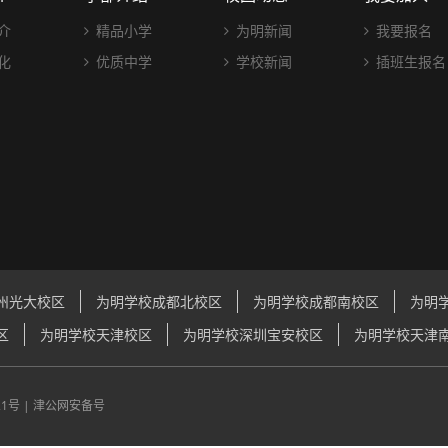
介
精品小学
为明新闻
我要报名
化
优质中学
学校新闻
插班生报名
州光大校区
为明学校成都北校区
为明学校成都南校区
为明
区
为明学校天津校区
为明学校深圳宝安校区
为明学校天津
21号
|
津公网安备号