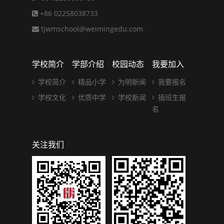
+86 02258038733
tjwmschool@weimingedu.com
学校简介
学部介绍
校园动态
我要加入
学校简介
精品小学
为明新闻
我要报名
学校文化
优质中学
学校新闻
插班生报
名
关注我们