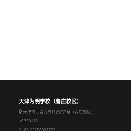
天津为明学校（曹庄校区）
天津市西青区外环西路7号（曹庄校区）
300112
+86 02258038733