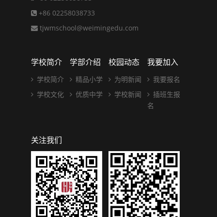
+86 02258038733
tjwmschool@weimingedu.com
学校简介
学部介绍
校园动态
我要加入
学校简介
精品小学
为明新闻
我要报名
学校文化
优质中学
学校新闻
插班生报
名
关注我们