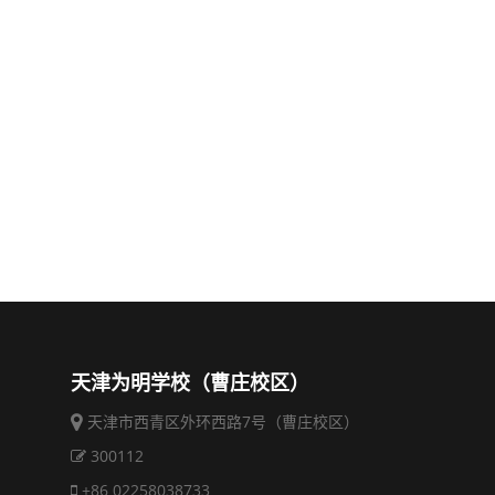
天津为明学校（曹庄校区）
天津市西青区外环西路7号（曹庄校区）
300112
+86 02258038733