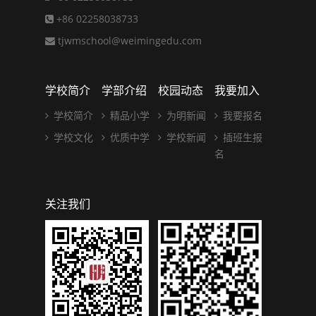
+86 02258038733
tjwmschool@weimingedu.com
学校简介
学部介绍
校园动态
我要加入
学校简介
精品小学
为明新闻
我要报名
学校文化
优质中学
学校新闻
插班生报
名
关注我们