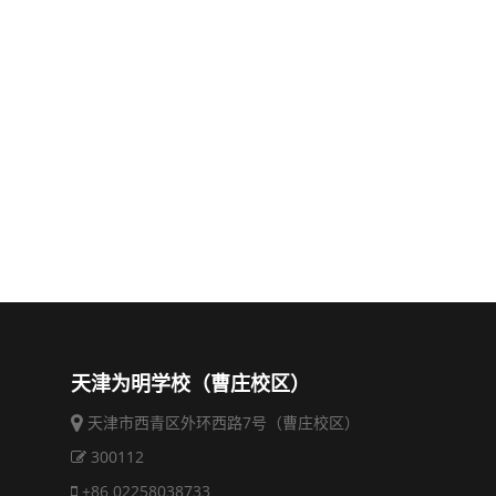
天津为明学校（曹庄校区）
天津市西青区外环西路7号（曹庄校区）
300112
+86 02258038733