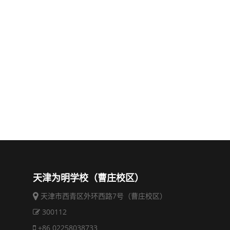
天津为明学校（曹庄校区）
天津市西青区外环西路7号（曹庄校区）
300112
+86 02258038733