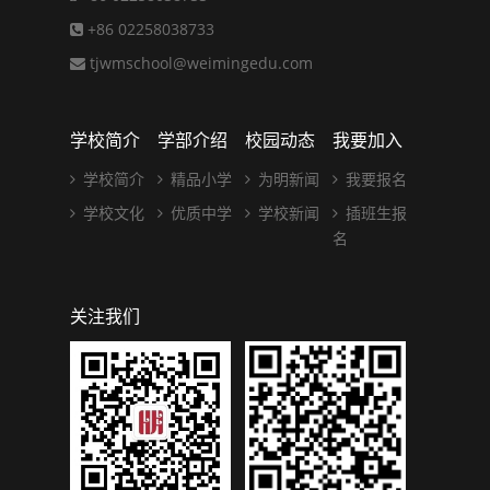
+86 02258038733
tjwmschool@weimingedu.com
学校简介
学部介绍
校园动态
我要加入
学校简介
精品小学
为明新闻
我要报名
学校文化
优质中学
学校新闻
插班生报
名
关注我们