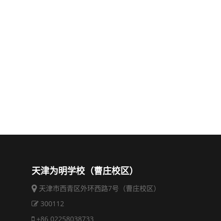
天津为明学校（曹庄校区）
天津市西青区外环西路7号（曹庄校区）
300112
+86 02258038733