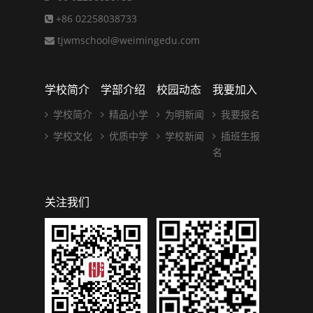
+86 02258038733
tjwmschool@weimingedu.com
学校简介
学部介绍
校园动态
我要加入
学校简介
精品小学
为明新闻
我要报名
学校文化
优质中学
学校新闻
插班生报
名
关注我们