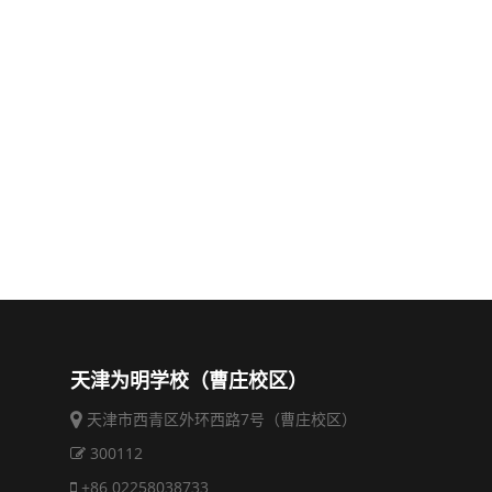
天津为明学校（曹庄校区）
天津市西青区外环西路7号（曹庄校区）
300112
+86 02258038733