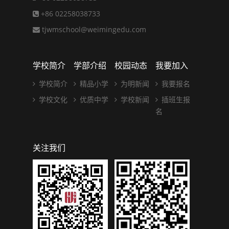
+86 02258038733
tjwmschool@weimingedu.com
学校简介
学部介绍
校园动态
我要加入
学校简介
精品小学
为明新闻
我要报名
学校文化
优质中学
学校新闻
插班生报
名
关注我们