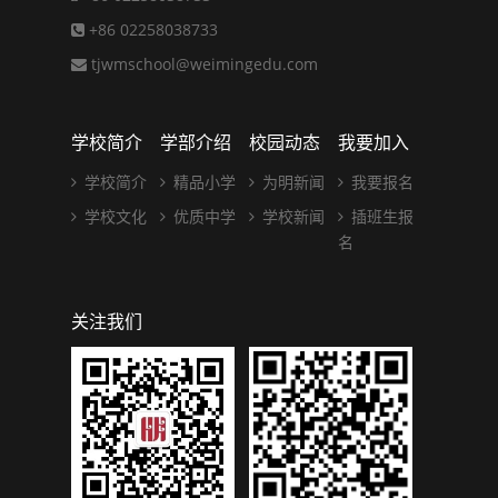
+86 02258038733
tjwmschool@weimingedu.com
学校简介
学部介绍
校园动态
我要加入
学校简介
精品小学
为明新闻
我要报名
学校文化
优质中学
学校新闻
插班生报
名
关注我们