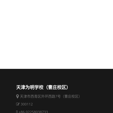
天津为明学校（曹庄校区）
天津市西青区外环西路7号（曹庄校区）
300112
+86 02258038733