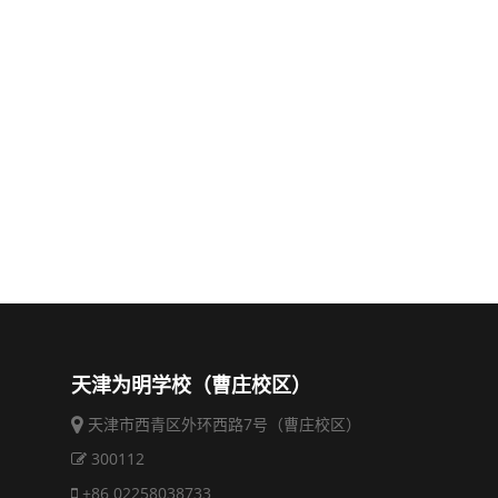
天津为明学校（曹庄校区）
天津市西青区外环西路7号（曹庄校区）
300112
+86 02258038733