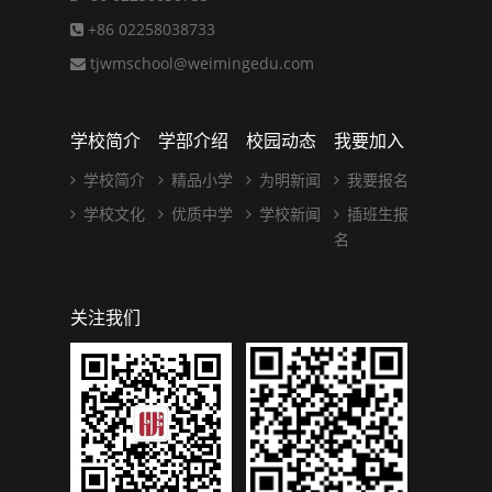
+86 02258038733
tjwmschool@weimingedu.com
学校简介
学部介绍
校园动态
我要加入
学校简介
精品小学
为明新闻
我要报名
学校文化
优质中学
学校新闻
插班生报
名
关注我们