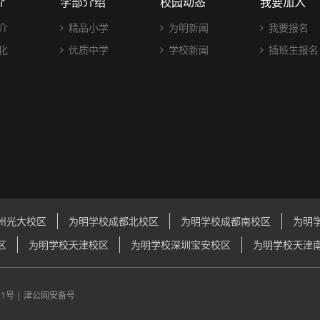
介
学部介绍
校园动态
我要加入
介
精品小学
为明新闻
我要报名
化
优质中学
学校新闻
插班生报名
州光大校区
为明学校成都北校区
为明学校成都南校区
为明
区
为明学校天津校区
为明学校深圳宝安校区
为明学校天津
21号
|
津公网安备号