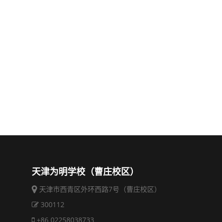
天津为明学校（曹庄校区）
天津市西青区外环西路7号（曹庄校区）
300112
+86 02258038733