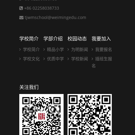
+86 02258038733
tjwmschool@weimingedu.com
学校简介
学部介绍
校园动态
我要加入
学校简介
精品小学
为明新闻
我要报名
学校文化
优质中学
学校新闻
插班生报
名
关注我们