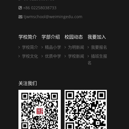
+86 02258038733
tjwmschool@weimingedu.com
学校简介
学部介绍
校园动态
我要加入
学校简介
精品小学
为明新闻
我要报名
学校文化
优质中学
学校新闻
插班生报
名
关注我们