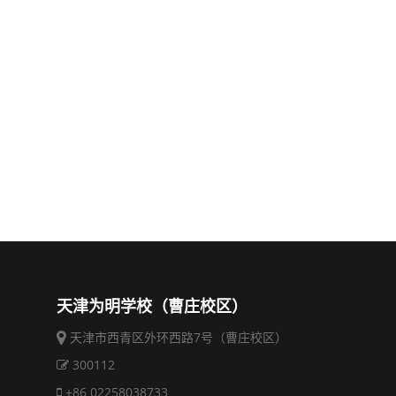
天津为明学校（曹庄校区）
天津市西青区外环西路7号（曹庄校区）
300112
+86 02258038733