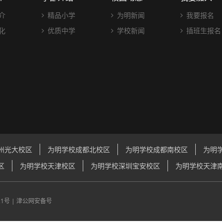
介
精品小学
为明新闻
我要报名
化
优质中学
学校新闻
插班生报名
州光大校区
为明学校成都北校区
为明学校成都南校区
为明
区
为明学校天津校区
为明学校深圳宝安校区
为明学校天津
21号
|
津公网安备号