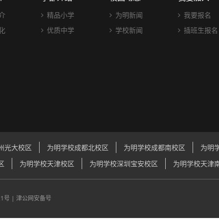
介
精品小学
为明新闻
我要报名
化
优质中学
学校新闻
插班生报名
州光大校区
为明学校成都北校区
为明学校成都南校区
为明
区
为明学校天津校区
为明学校深圳宝安校区
为明学校天津
21号
|
津公网安备号