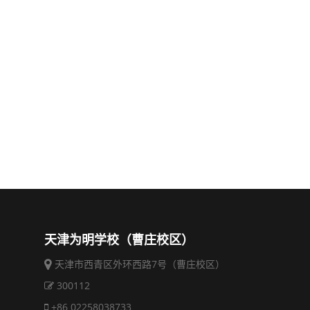
天津为明学校（曹庄校区）
天津市西青区外环西路7号（曹庄校区）
300112
+86 02258038733