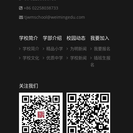
+86 02258038733
tjwmschool@weimingedu.com
学校简介
学部介绍
校园动态
我要加入
学校简介
精品小学
为明新闻
我要报名
学校文化
优质中学
学校新闻
插班生报
名
关注我们