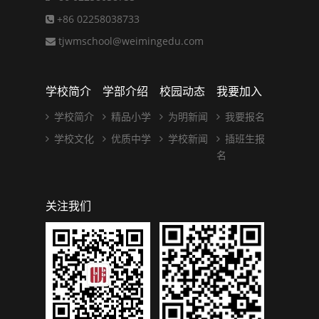
+86 02258038733
tjwmschool@weimingedu.com
学校简介
学部介绍
校园动态
我要加入
学校简介
精品小学
为明新闻
我要报名
学校文化
优质中学
学校新闻
插班生报
名
关注我们