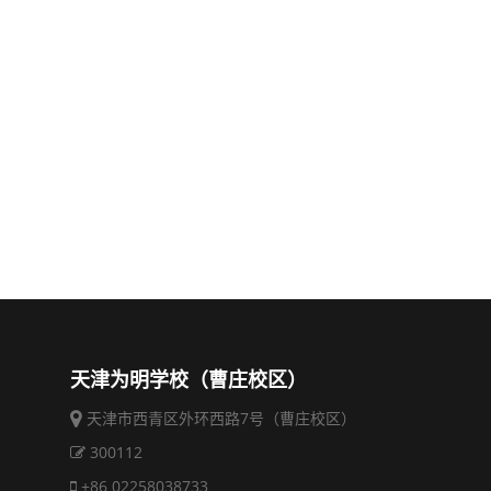
天津为明学校（曹庄校区）
天津市西青区外环西路7号（曹庄校区）
300112
+86 02258038733