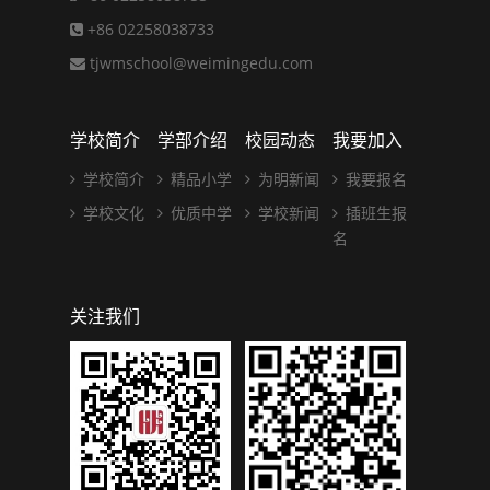
+86 02258038733
tjwmschool@weimingedu.com
学校简介
学部介绍
校园动态
我要加入
学校简介
精品小学
为明新闻
我要报名
学校文化
优质中学
学校新闻
插班生报
名
关注我们