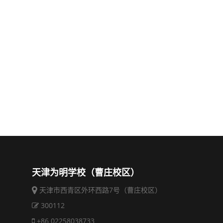
天津为明学校（曹庄校区）
天津市西青区外环西路7号（曹庄校区）
300112
+86 02258038733