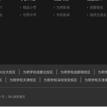
介
精品小学
为明新闻
我要报名
化
优质中学
学校新闻
插班生报名
州光大校区
为明学校成都北校区
为明学校成都南校区
为明
区
为明学校天津校区
为明学校深圳宝安校区
为明学校天津
21号
|
津公网安备号