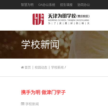
智慧为明
OA办公系统
招生填报
协同办公
学校新闻
|
|
/
首页
校园动态
学校新闻
携手为明 做津门学子
学校新闻