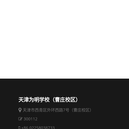
天津为明学校（曹庄校区）
天津市西青区外环西路7号（曹庄校区）
300112
+86 02258038733