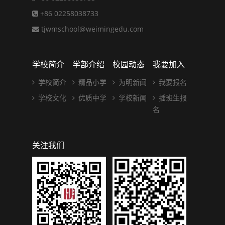
+86 02258038733
tjwmschool@weimingedu.com
学校简介
学部介绍
校园动态
我要加入
学校简介
精品小学
为明新闻
我要报名
学校文化
优质中学
学校新闻
插班生报
名
关注我们