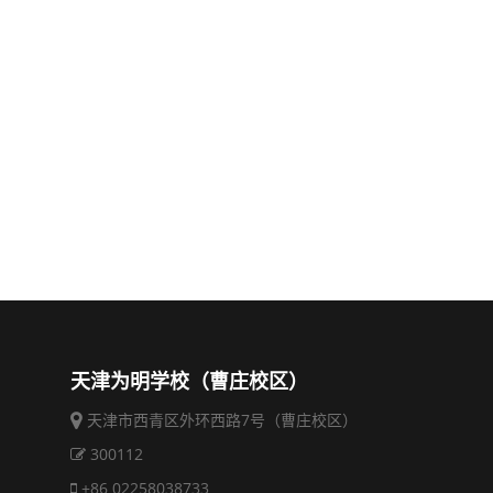
天津为明学校（曹庄校区）
天津市西青区外环西路7号（曹庄校区）
300112
+86 02258038733