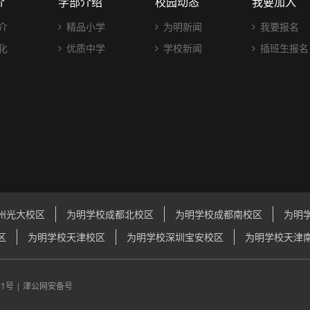
介
学部介绍
校园动态
我要加入
介
精品小学
为明新闻
我要报名
化
优质中学
学校新闻
插班生报名
州光大校区
为明学校成都北校区
为明学校成都南校区
为明
区
为明学校天津校区
为明学校深圳宝安校区
为明学校天津
21号
|
津公网安备号