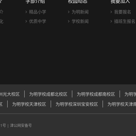
介
学部介绍
校园动态
我要加入
介
精品小学
为明新闻
我要报名
化
优质中学
学校新闻
插班生报名
州光大校区
为明学校成都北校区
为明学校成都南校区
为明
区
为明学校天津校区
为明学校深圳宝安校区
为明学校天津
21号
|
津公网安备号