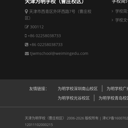
天津为明学校（曹庄校区）
学校简
学校简
天津市西青区外环西路7号（曹庄校
区）
学校文
300112
+86 02258038733
+86 02258038733
tjwmschool@weimingedu.com
友情链接：
为明学校深圳南山校区
为明学校广
为明学校光谷校区
为明学校青岛校
天津为明学校（曹庄校区）
2006-2026 版权所有 |
津ICP备160070
12011102000215