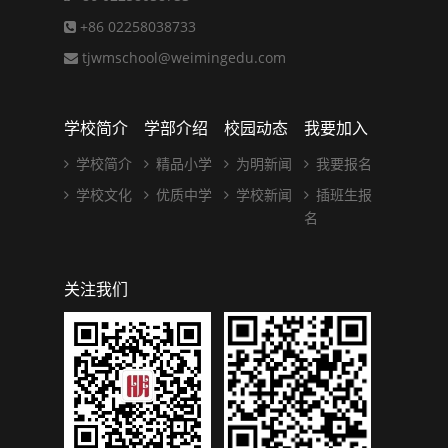
+86 02258038733
tjwmschool@weimingedu.com
学校简介
学部介绍
校园动态
我要加入
学校简介
精品小学
为明新闻
我要报名
学校文化
优质中学
学校新闻
插班生报
名
关注我们