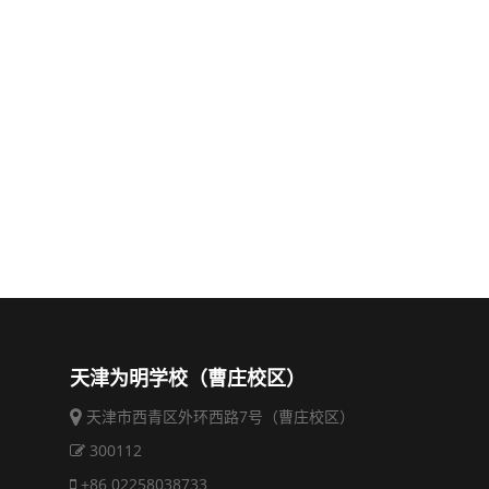
天津为明学校（曹庄校区）
天津市西青区外环西路7号（曹庄校区）
300112
+86 02258038733