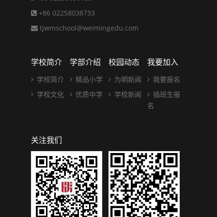
+86 02258038733
tjwmschool@weimingedu.com
学校简介
学部介绍
校园动态
我要加入
学校简介
精品小学
为明新闻
我要报名
学校文化
优质中学
学校新闻
插班生报
名
关注我们