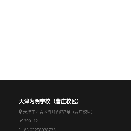
天津为明学校（曹庄校区）
天津市西青区外环西路7号（曹庄校区）
300112
+86 02258038733