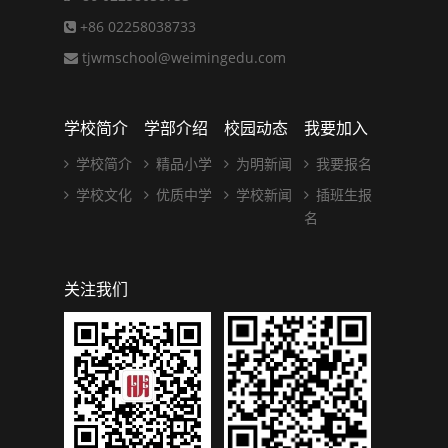
+86 02258038733
tjwmschool@weimingedu.com
学校简介
学部介绍
校园动态
我要加入
学校简介
精品小学
为明新闻
我要报名
学校文化
优质中学
学校新闻
插班生报
名
关注我们