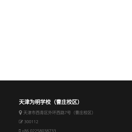
天津为明学校（曹庄校区）
天津市西青区外环西路7号（曹庄校区）
300112
+86 02258038733