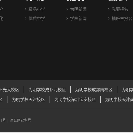
介
精品小学
为明新闻
我要报名
化
优质中学
学校新闻
插班生报名
州光大校区
为明学校成都北校区
为明学校成都南校区
为明
区
为明学校天津校区
为明学校深圳宝安校区
为明学校天津
21号
|
津公网安备号