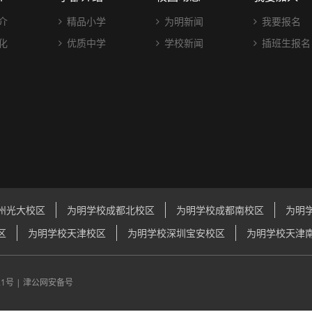
介
精品小学
为明新闻
我要报名
化
优质中学
学校新闻
插班生报名
州光大校区
为明学校成都北校区
为明学校成都南校区
为明
区
为明学校天津校区
为明学校深圳宝安校区
为明学校天津
21号
|
津公网安备号