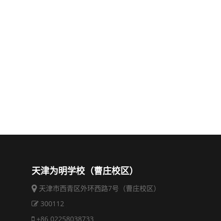
天津为明学校（曹庄校区）
天津市西青区外环西路7号（曹庄校区）
300112
+86 02258038733