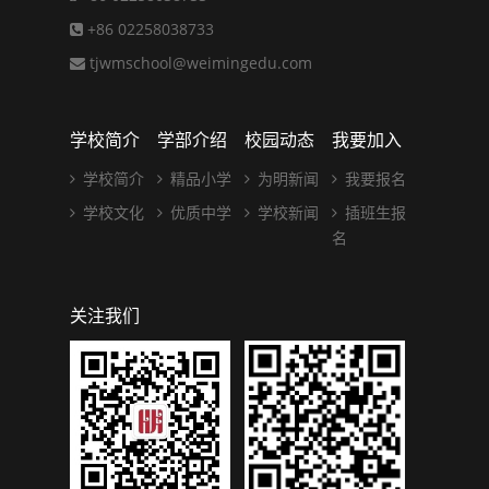
+86 02258038733
tjwmschool@weimingedu.com
学校简介
学部介绍
校园动态
我要加入
学校简介
精品小学
为明新闻
我要报名
学校文化
优质中学
学校新闻
插班生报
名
关注我们