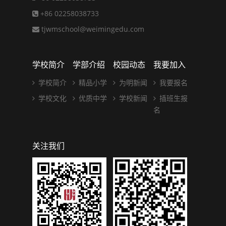
+86 02258038733
tjwmschool@weimingedu.com
学校简介
学部介绍
校园动态
我要加入
学校简介
精品小学
为明新闻
我要报名
学校文化
优质中学
学校新闻
插班生报
名
关注我们