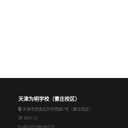
天津为明学校（曹庄校区）
天津市西青区外环西路7号（曹庄校区）
300112
+86 02258038733