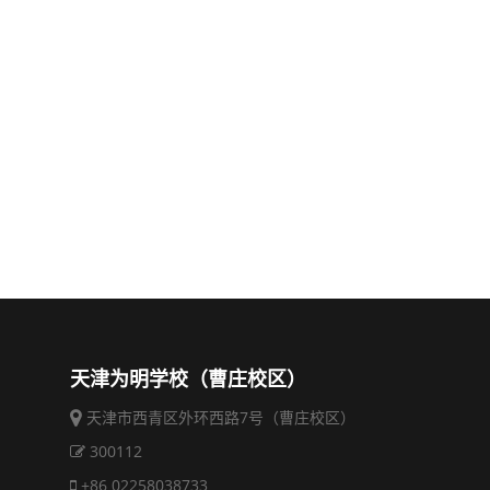
天津为明学校（曹庄校区）
天津市西青区外环西路7号（曹庄校区）
300112
+86 02258038733