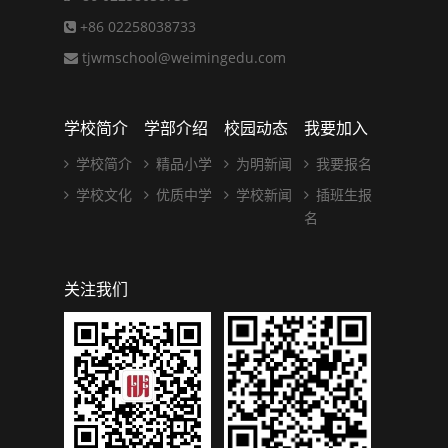
+86 02258038733
tjwmschool@weimingedu.com
学校简介
学部介绍
校园动态
我要加入
学校简介
精品小学
为明新闻
我要报名
学校文化
优质中学
学校新闻
插班生报
名
关注我们