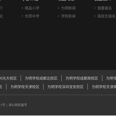
介
精品小学
为明新闻
我要报名
化
优质中学
学校新闻
插班生报名
州光大校区
为明学校成都北校区
为明学校成都南校区
为明
区
为明学校天津校区
为明学校深圳宝安校区
为明学校天津
21号
|
津公网安备号