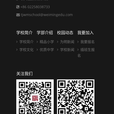
+86 02258038733
tjwmschool@weimingedu.com
学校简介
学部介绍
校园动态
我要加入
学校简介
精品小学
为明新闻
我要报名
学校文化
优质中学
学校新闻
插班生报
名
关注我们