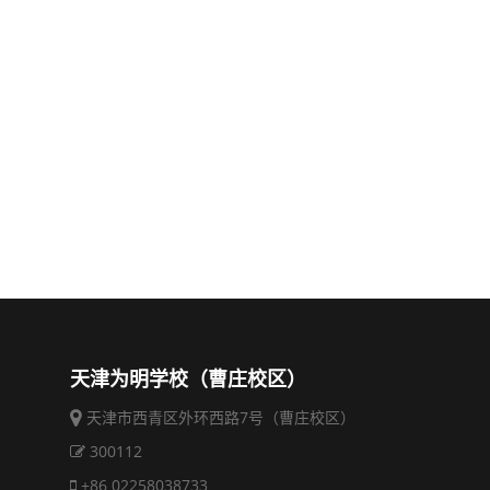
天津为明学校（曹庄校区）
天津市西青区外环西路7号（曹庄校区）
300112
+86 02258038733