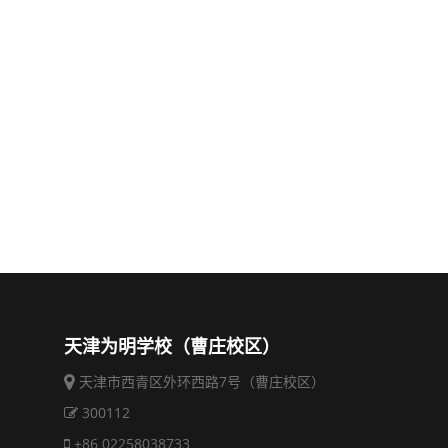
天津为明学校（曹庄校区）
天津市西青区外环西路7号（曹庄校区）
300112
+86 02258038733