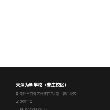
天津为明学校（曹庄校区）
天津市西青区外环西路7号（曹庄校区）
300112
+86 02258038733