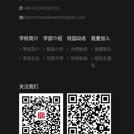
+86 02258038733
tjwmschool@weimingedu.com
学校简介
学部介绍
校园动态
我要加入
学校简介
精品小学
为明新闻
我要报名
学校文化
优质中学
学校新闻
插班生报
名
关注我们