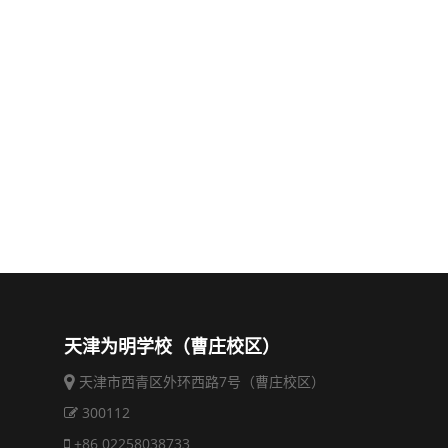
天津为明学校（曹庄校区）
天津市西青区外环西路7号（曹庄校区）
300112
+86 02258038733