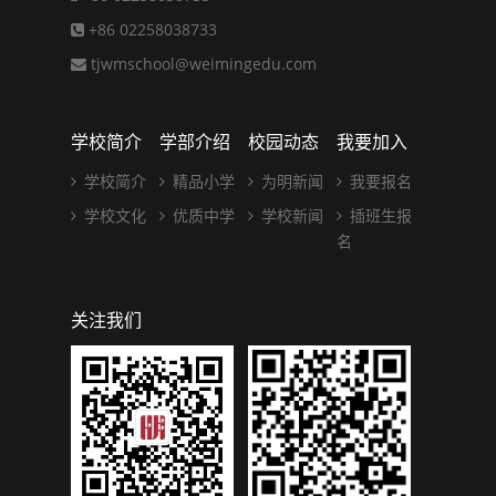
+86 02258038733
tjwmschool@weimingedu.com
学校简介
学部介绍
校园动态
我要加入
学校简介
精品小学
为明新闻
我要报名
学校文化
优质中学
学校新闻
插班生报
名
关注我们