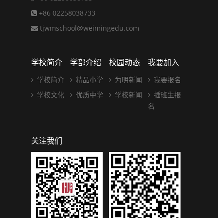
+86 02258038733
tjwmschool@weimingedu.com
学校简介
学部介绍
校园动态
我要加入
学校简介
精品小学
为明新闻
我要报名
学校文化
优质中学
学校新闻
插班生报
名
关注我们