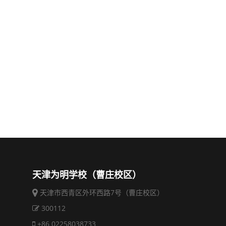
天津为明学校（曹庄校区）
天津市西青区外环西路7号（曹庄校区）
300112
+86 02258038733