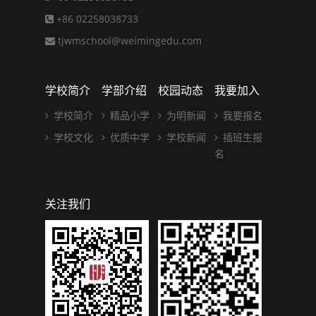
+86 02258038733
tjwmschool@weimingedu.com
学校简介
学部介绍
校园动态
我要加入
学校简介
精品小学
为明新闻
我要报名
学校文化
优质中学
学校新闻
插班生报
名
关注我们