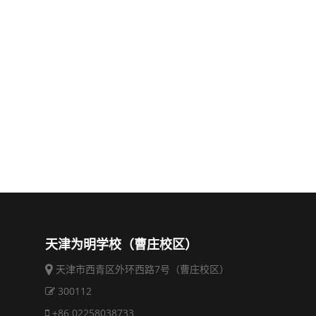
天津为明学校（曹庄校区）
天津市西青区外环西路7号（曹庄校区）
300112
+86 02258038733