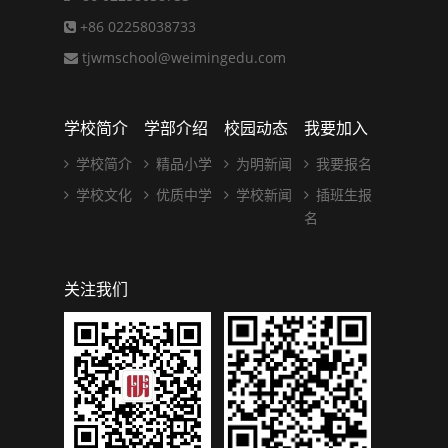
+86 02258038733
tjwmschool@weimingedu.com
学校简介
学部介绍
校园动态
我要加入
学校简介
精品小学
为明新闻
我要报名
学校文化
优质中学
学校新闻
插班生报
名
关注我们