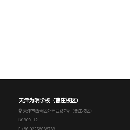
天津为明学校（曹庄校区）
天津市西青区外环西路7号（曹庄校区）
300112
+86 02258038733