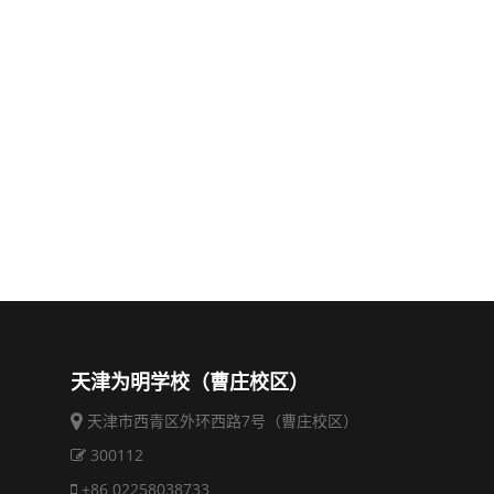
天津为明学校（曹庄校区）
天津市西青区外环西路7号（曹庄校区）
300112
+86 02258038733