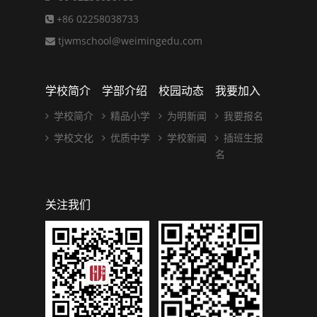
+86 02258038733
tjwmschool@weimingedu.com
学校简介
学部介绍
校园动态
我要加入
学校简介
精品小学
为明新闻
我要报名
学校文化
优质中学
学校新闻
插班生报
名
关注我们