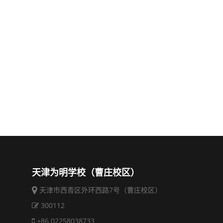
天津为明学校（曹庄校区）
天津市西青区外环西路7号（曹庄校区）
300112
+86 02258038733