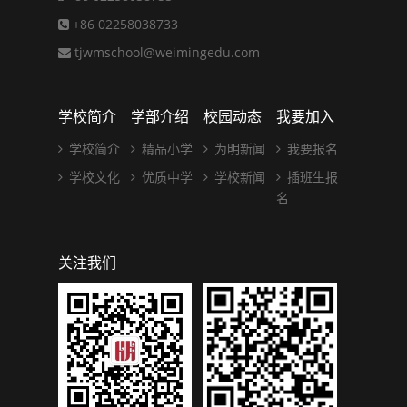
+86 02258038733
tjwmschool@weimingedu.com
学校简介
学部介绍
校园动态
我要加入
学校简介
精品小学
为明新闻
我要报名
学校文化
优质中学
学校新闻
插班生报
名
关注我们