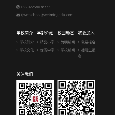
+86 02258038733
tjwmschool@weimingedu.com
学校简介
学部介绍
校园动态
我要加入
学校简介
精品小学
为明新闻
我要报名
学校文化
优质中学
学校新闻
插班生报
名
关注我们