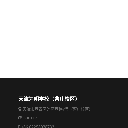
天津为明学校（曹庄校区）
天津市西青区外环西路7号（曹庄校区）
300112
+86 02258038733